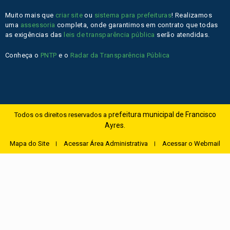
Muito mais que
criar site
ou
sistema para prefeituras
! Realizamos
uma
assessoria
completa, onde garantimos em contrato que todas
as exigências das
leis de transparência pública
serão atendidas.
Conheça o
PNTP
e o
Radar da Transparência Pública
refeitura municipal de Francisco
Todos os direitos reservados a p
Ayres.
Mapa do Site
Acessar Área Administrativa
Acessar o Webmail