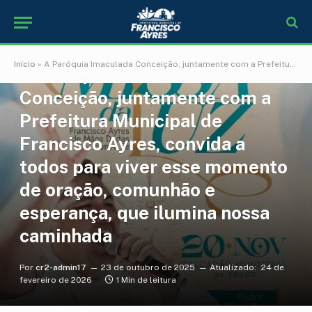
NOTÍCIAS
Início
»
A Paróquia Imaculada Conceição, juntamente com a Prefeitura Municipal de Francisco Ayres, convida a todos para viver esse momento de oração, comunhão e esperança, que ilumina nossa caminhada
A Paróquia Imaculada
Conceição, juntamente com a
Prefeitura Municipal de
Francisco Ayres, convida a
todos para viver esse momento
de oração, comunhão e
esperança, que ilumina nossa
caminhada
Por
cr2-admin17
23 de outubro de 2025
Atualizado:
24 de
fevereiro de 2026
1 Min de leitura