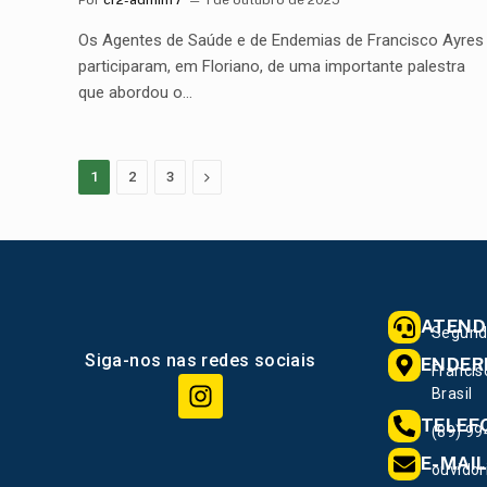
Os Agentes de Saúde e de Endemias de Francisco Ayres
participaram, em Floriano, de uma importante palestra
que abordou o…
Proximo
1
2
3
ATEND
Segunda
Siga-nos nas redes sociais
ENDER
Francis
Brasil
TELEF
(89) 9
E-MAI
ouvidor