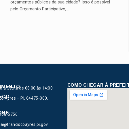
orçamentos públicos da sua cidade? Isso é possível
pelo Orçamento Participativo,…
COMO CHEGAR À PREFEI
IMENTO
 à Sexta de 08:00 às 14:00
EÇO
co Ayres – PI, 64475-000,
ONE
9408-5756
L
ia@franciscoayres.pi.gov