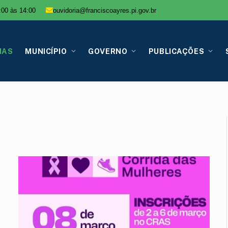
:00 às 14:00
ouvidoria@franciscoayres.pi.gov.br
IAS
MUNICÍPIO
GOVERNO
PUBLICAÇÕES