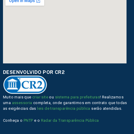
DESENVOLVIDO POR CR2
Muito mais que
criar site
ou
sistema para prefeituras
! Realizamos
uma
assessoria
completa, onde garantimos em contrato que todas
as exigências das
leis de transparência pública
serão atendidas.
Conheça o
PNTP
e o
Radar da Transparência Pública